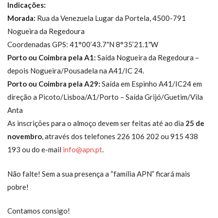
Indicações:
Morada:
Rua da Venezuela Lugar da Portela, 4500-791
Nogueira da Regedoura
Coordenadas GPS: 41°00’43.7″N 8°35’21.1″W
Porto ou Coimbra pela A1:
Saída Nogueira da Regedoura –
depois Nogueira/Pousadela na A41/IC 24.
Porto ou Coimbra pela A29:
Saída em Espinho A41/IC24 em
direção a Picoto/Lisboa/A1/Porto – Saída Grijó/Guetim/Vila
Anta
As inscrições para o almoço devem ser feitas até ao dia
25 de
novembro
, através dos telefones 226 106 202 ou 915 438
193 ou do e-mail
info@apn.pt
.
Não falte! Sem a sua presença a “família APN” ficará mais
pobre!
Contamos consigo!