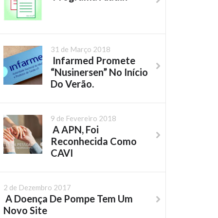
31 de Março 2018
Infarmed Promete
“Nusinersen” No Início
Do Verão.
9 de Fevereiro 2018
A APN, Foi
Reconhecida Como
CAVI
2 de Dezembro 2017
A Doença De Pompe Tem Um
Novo Site