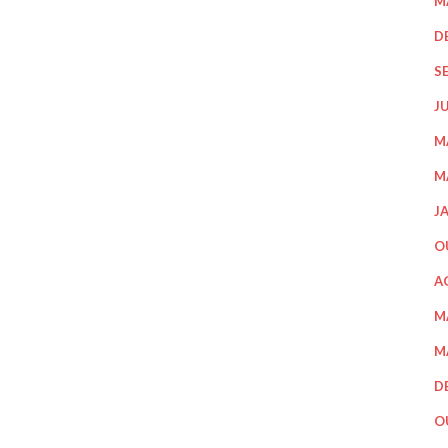
M
D
S
J
M
M
J
O
A
M
M
D
O