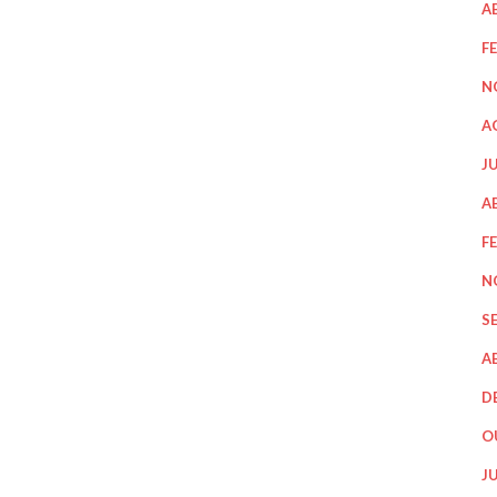
A
F
N
A
J
A
F
N
S
A
D
O
J