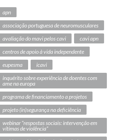
apn
associação portuguesa de neuromusculares
avaliação do mavi pelos cavi
cavi apn
centros de apoio à vida independente
eupesma
icavi
inquérito sobre experiência de doentes com
ame na europa
programa de financiamento a projetos
projeto (in)segurança na deficiência
webinar “respostas sociais: intervenção em
vítimas de violência”