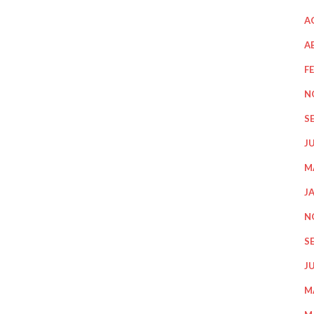
A
A
F
N
S
J
M
J
N
S
J
M