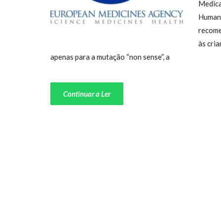
Medica
Humano
recome
às cri
apenas para a mutação “non sense”, a
Continuar a Ler