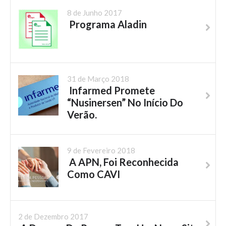
8 de Junho 2017
Programa Aladin
31 de Março 2018
Infarmed Promete
“Nusinersen” No Início Do
Verão.
9 de Fevereiro 2018
A APN, Foi Reconhecida
Como CAVI
2 de Dezembro 2017