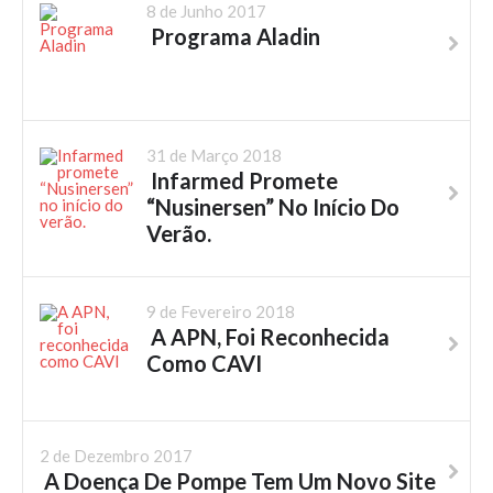
8 de Junho 2017
Programa Aladin
31 de Março 2018
Infarmed Promete
“Nusinersen” No Início Do
Verão.
9 de Fevereiro 2018
A APN, Foi Reconhecida
Como CAVI
2 de Dezembro 2017
A Doença De Pompe Tem Um Novo Site