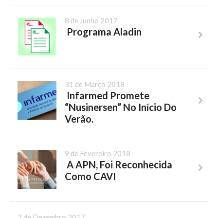
8 de Junho 2017
Programa Aladin
31 de Março 2018
Infarmed Promete
“Nusinersen” No Início Do
Verão.
9 de Fevereiro 2018
A APN, Foi Reconhecida
Como CAVI
2 de Dezembro 2017