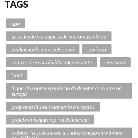
TAGS
apn
associação portuguesa de neuromusculares
avaliação do mavi pelos cavi
cavi apn
centros de apoio à vida independente
eupesma
icavi
inquérito sobre experiência de doentes com ame na
europa
programa de financiamento a projetos
projeto (in)segurança na deficiência
webinar “respostas sociais: intervenção em vítimas
de violência”