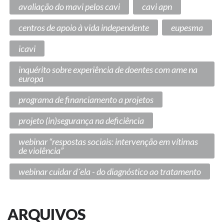
avaliação do mavi pelos cavi
cavi apn
centros de apoio à vida independente
eupesma
icavi
inquérito sobre experiência de doentes com ame na
europa
programa de financiamento a projetos
projeto (in)segurança na deficiência
webinar “respostas sociais: intervenção em vítimas
de violência”
webinar cuidar d´ela - do diagnóstico ao tratamento
ARQUIVOS