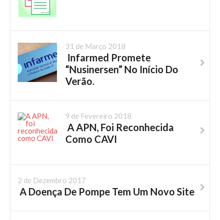
31 de Março 2018
Infarmed Promete
“Nusinersen” No Início Do
Verão.
9 de Fevereiro 2018
A APN, Foi Reconhecida
Como CAVI
2 de Dezembro 2017
A Doença De Pompe Tem Um Novo Site