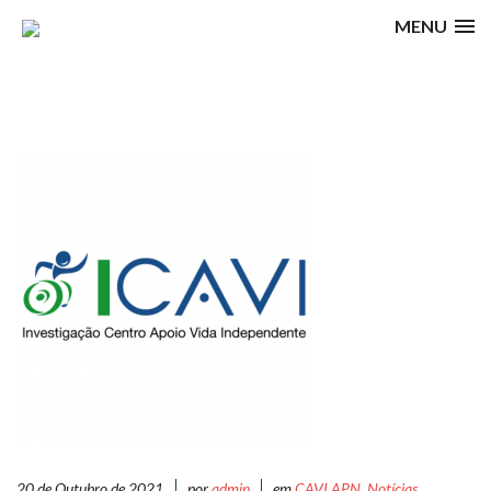
MENU
20 de Outubro de 2021
por
admin
em
CAVI APN
,
Notícias