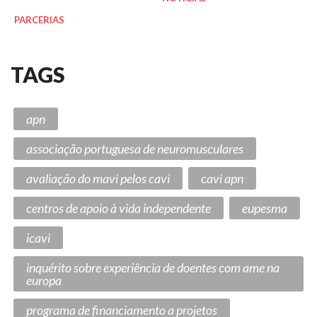
PARCERIAS
TAGS
apn
associação portuguesa de neuromusculares
avaliação do mavi pelos cavi
cavi apn
centros de apoio à vida independente
eupesma
icavi
inquérito sobre experiência de doentes com ame na
europa
programa de financiamento a projetos