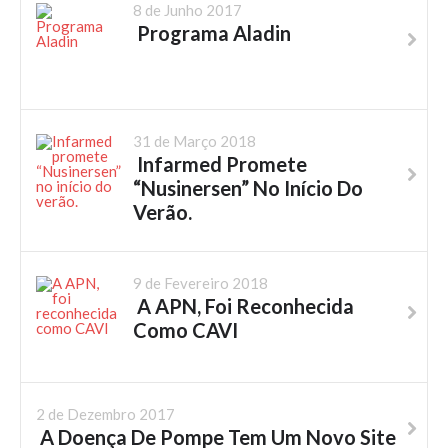
8 de Junho 2017
Programa Aladin
31 de Março 2018
Infarmed Promete
“Nusinersen” No Início Do
Verão.
9 de Fevereiro 2018
A APN, Foi Reconhecida
Como CAVI
2 de Dezembro 2017
A Doença De Pompe Tem Um Novo Site