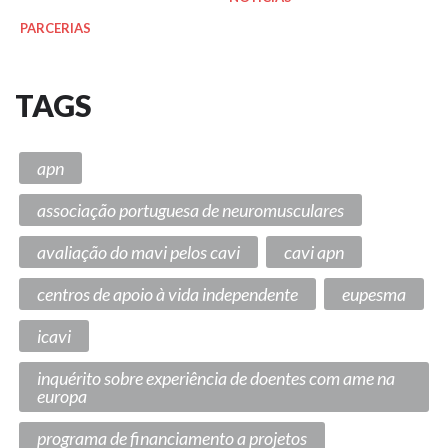
PARCERIAS
TAGS
apn
associação portuguesa de neuromusculares
avaliação do mavi pelos cavi
cavi apn
centros de apoio à vida independente
eupesma
icavi
inquérito sobre experiência de doentes com ame na
europa
programa de financiamento a projetos