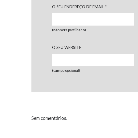
O SEU ENDEREÇO DE EMAIL
*
(não será partilhado)
O SEU WEBSITE
(campo opcional)
Sem comentários.