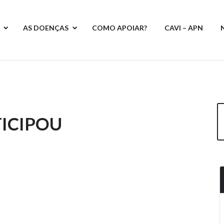
AS DOENÇAS
COMO APOIAR?
CAVI – APN
TICIPOU