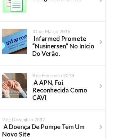
31 de Março 2018
Infarmed Promete
“Nusinersen” No Início
Do Verão.
9 de Fevereiro 2018
A APN, Foi
Reconhecida Como
CAVI
2 de Dezembro 2017
A Doença De Pompe Tem Um
Novo Site