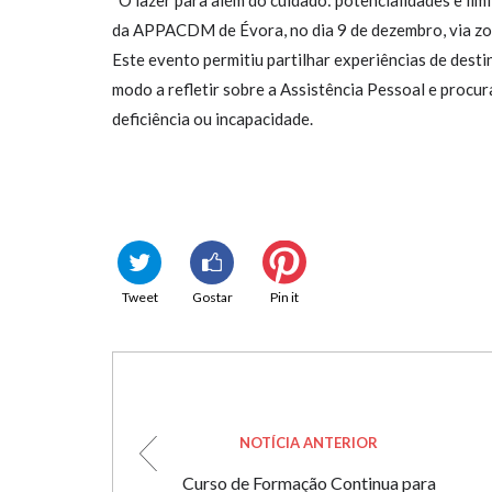
“O lazer para além do cuidado: potencialidades e li
da APPACDM de Évora, no dia 9 de dezembro, via z
Este evento permitiu partilhar experiências de desti
modo a refletir sobre a Assistência Pessoal e proc
deficiência ou incapacidade.
Tweet
Gostar
Pin it
NOTÍCIA ANTERIOR
Curso de Formação Continua para