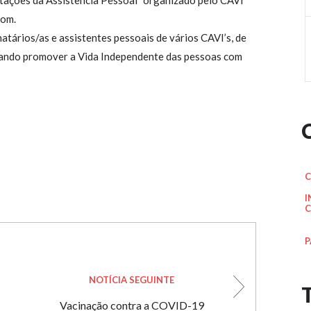
mitações da Assistência Pessoal” organizado pelo CAVI
oom.
natários/as e assistentes pessoais de vários CAVI’s, de
urando promover a Vida Independente das pessoas com
C
I
C
P
NOTÍCIA SEGUINTE
Vacinação contra a COVID-19