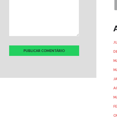
J
D
M
M
J
A
M
F
O