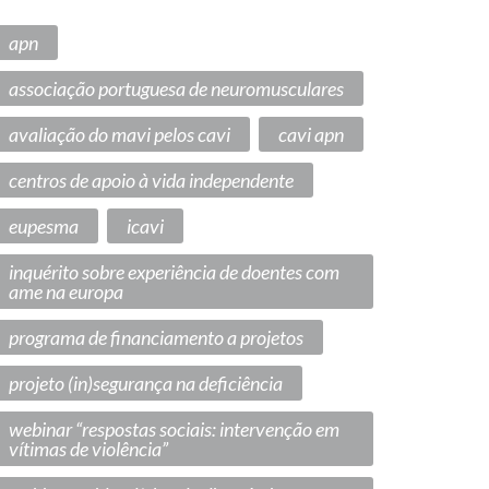
apn
associação portuguesa de neuromusculares
avaliação do mavi pelos cavi
cavi apn
centros de apoio à vida independente
eupesma
icavi
inquérito sobre experiência de doentes com
ame na europa
programa de financiamento a projetos
projeto (in)segurança na deficiência
webinar “respostas sociais: intervenção em
vítimas de violência”