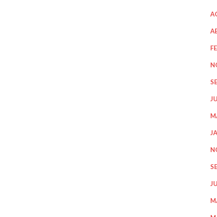
A
A
F
N
S
J
M
J
N
S
J
M