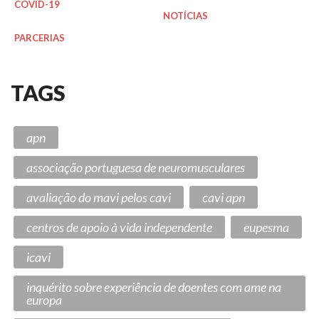
COVID-19
NOTÍCIAS
PARCERIAS
TAGS
apn
associação portuguesa de neuromusculares
avaliação do mavi pelos cavi
cavi apn
centros de apoio à vida independente
eupesma
icavi
inquérito sobre experiência de doentes com ame na
europa