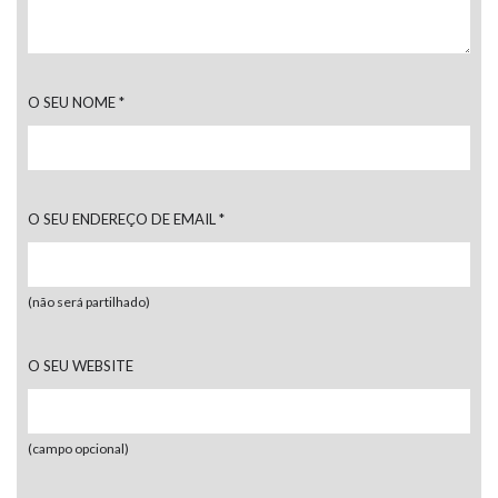
O SEU NOME
*
O SEU ENDEREÇO DE EMAIL
*
(não será partilhado)
O SEU WEBSITE
(campo opcional)