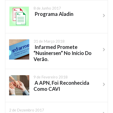
8 de Junho 2017
Programa Aladin
31 de Março 2018
Infarmed Promete
“Nusinersen” No Início Do
Verão.
9 de Fevereiro 2018
A APN, Foi Reconhecida
Como CAVI
2 de Dezembro 2017