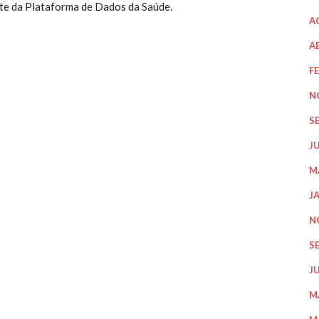
te da Plataforma de Dados da Saúde.
A
A
F
N
S
J
M
J
N
S
J
M