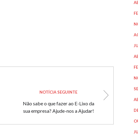
A
F
N
A
J
A
F
N
S
NOTÍCIA SEGUINTE
A
Não sabe o que fazer ao E-Lixo da
sua empresa? Ajude-nos a Ajudar!
D
O
J