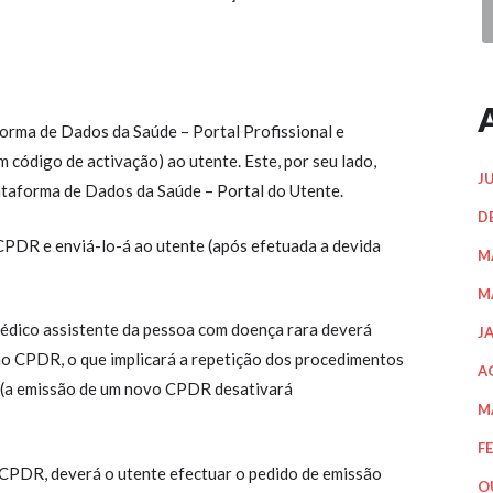
orma de Dados da Saúde – Portal Profissional e
código de activação) ao utente. Este, por seu lado,
J
taforma de Dados da Saúde – Portal do Utente.
D
CPDR e enviá-lo-á ao utente (após efetuada a devida
M
M
médico assistente da pessoa com doença rara deverá
J
no CPDR, o que implicará a repetição dos procedimentos
A
o (a emissão de um novo CPDR desativará
M
F
o CPDR, deverá o utente efectuar o pedido de emissão
O