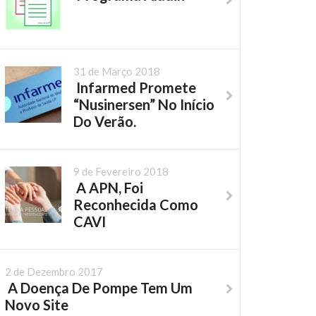
31 de Março 2018
Infarmed Promete
“Nusinersen” No Início
Do Verão.
9 de Fevereiro 2018
A APN, Foi
Reconhecida Como
CAVI
2 de Dezembro 2017
A Doença De Pompe Tem Um
Novo Site