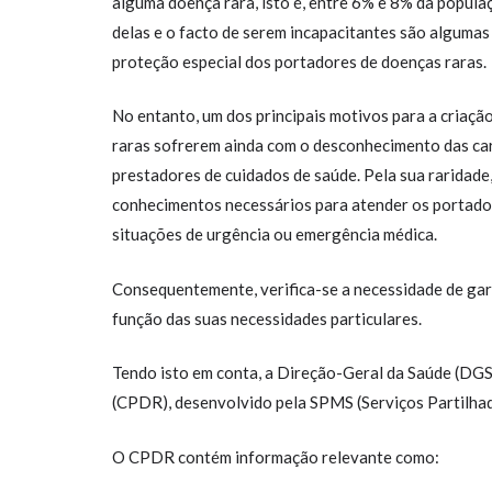
alguma doença rara, isto é, entre 6% e 8% da popula
delas e o facto de serem incapacitantes são algumas 
proteção especial dos portadores de doenças raras.
No entanto, um dos principais motivos para a criaçã
raras sofrerem ainda com o desconhecimento das car
prestadores de cuidados de saúde. Pela sua raridade
conhecimentos necessários para atender os portador
situações de urgência ou emergência médica.
Consequentemente, verifica-se a necessidade de gar
função das suas necessidades particulares.
Tendo isto em conta, a Direção-Geral da Saúde (DG
(CPDR), desenvolvido pela SPMS (Serviços Partilhad
O CPDR contém informação relevante como: