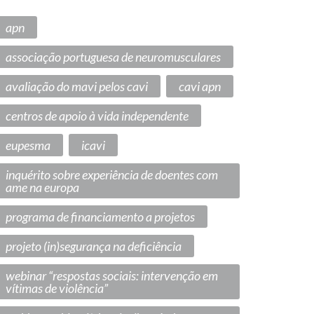
apn
associação portuguesa de neuromusculares
avaliação do mavi pelos cavi
cavi apn
centros de apoio à vida independente
eupesma
icavi
inquérito sobre experiência de doentes com
ame na europa
programa de financiamento a projetos
projeto (in)segurança na deficiência
webinar “respostas sociais: intervenção em
vítimas de violência”