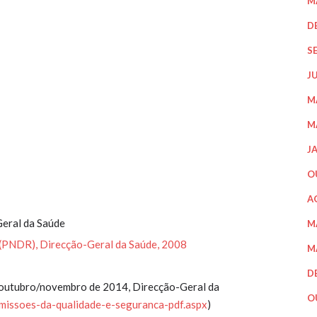
M
D
S
J
M
M
J
O
A
eral da Saúde
M
R), Direcção-Geral da Saúde, 2008
M
D
 outubro/novembro de 2014, Direcção-Geral da
O
issoes-da-qualidade-e-seguranca-pdf.aspx
)