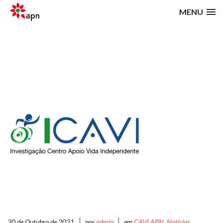
MENU
20 de Outubro de 2021
por
admin
em
CAVI APN
,
Notícias