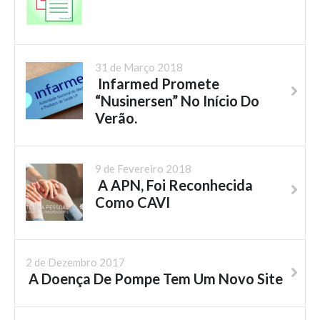
31 de Março 2018
Infarmed Promete
“Nusinersen” No Início Do
Verão.
9 de Fevereiro 2018
A APN, Foi Reconhecida
Como CAVI
2 de Dezembro 2017
A Doença De Pompe Tem Um Novo Site