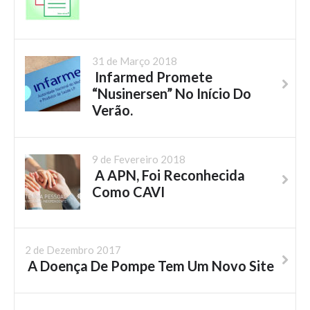
31 de Março 2018
Infarmed Promete
“Nusinersen” No Início Do
Verão.
9 de Fevereiro 2018
A APN, Foi Reconhecida
Como CAVI
2 de Dezembro 2017
A Doença De Pompe Tem Um Novo Site