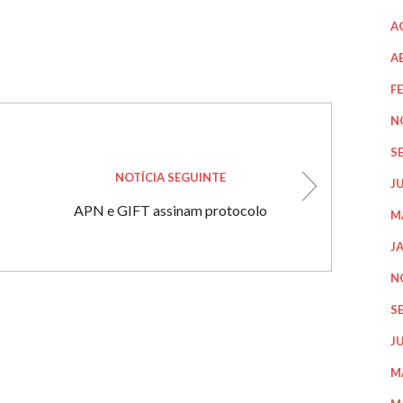
A
A
F
N
S
NOTÍCIA SEGUINTE
J
APN e GIFT assinam protocolo
M
J
N
S
J
M