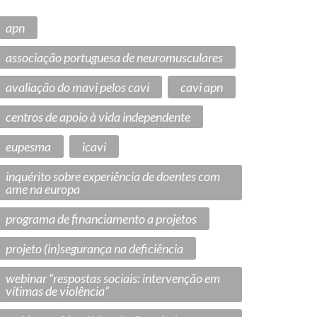
apn
associação portuguesa de neuromusculares
avaliação do mavi pelos cavi
cavi apn
centros de apoio à vida independente
eupesma
icavi
inquérito sobre experiência de doentes com
ame na europa
programa de financiamento a projetos
projeto (in)segurança na deficiência
webinar “respostas sociais: intervenção em
vítimas de violência”