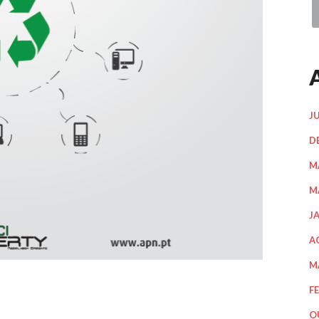
J
D
M
M
J
A
M
F
O