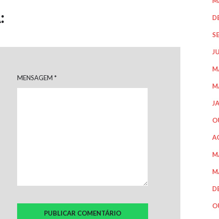
M
:
D
S
J
M
MENSAGEM
*
M
J
O
A
M
M
D
O