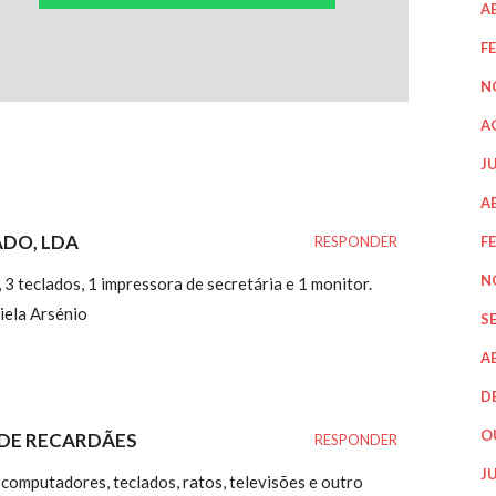
A
F
N
A
J
A
ADO, LDA
F
RESPONDER
N
3 teclados, 1 impressora de secretária e 1 monitor.
ela Arsénio
S
A
D
O
 DE RECARDÃES
RESPONDER
J
omputadores, teclados, ratos, televisões e outro