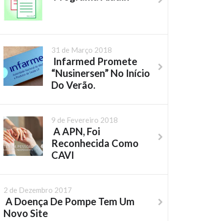
31 de Março 2018
Infarmed Promete
“Nusinersen” No Início
Do Verão.
9 de Fevereiro 2018
A APN, Foi
Reconhecida Como
CAVI
2 de Dezembro 2017
A Doença De Pompe Tem Um
Novo Site