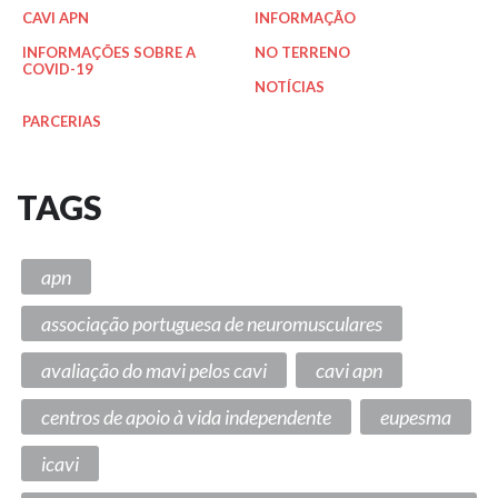
CAVI APN
INFORMAÇÃO
INFORMAÇÕES SOBRE A
NO TERRENO
COVID-19
NOTÍCIAS
PARCERIAS
TAGS
apn
associação portuguesa de neuromusculares
avaliação do mavi pelos cavi
cavi apn
centros de apoio à vida independente
eupesma
icavi