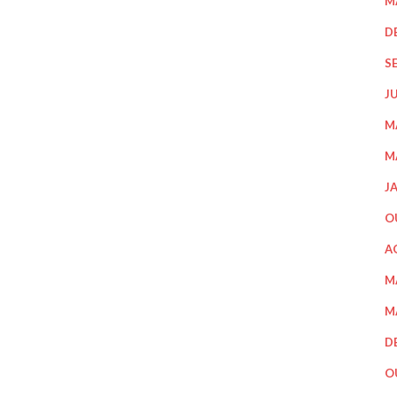
M
D
S
J
M
M
J
O
A
M
M
D
O