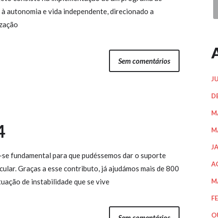
o à autonomia e vida independente, direcionado a
ização
Sem comentários
J
D
M
4
M
J
u-se fundamental para que pudéssemos dar o suporte
A
ular. Graças a esse contributo, já ajudámos mais de 800
ituação de instabilidade que se vive
M
F
O
Sem comentários