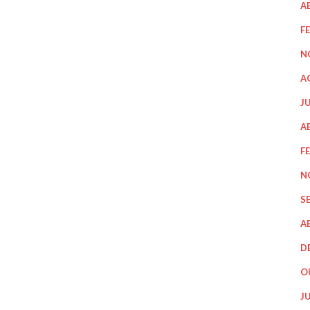
A
F
N
A
J
A
F
N
S
A
D
O
J