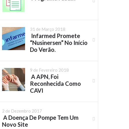
31 de Março 2018
Infarmed Promete
“Nusinersen” No Início
Do Verão.
9 de Fevereiro 2018
A APN, Foi
Reconhecida Como
CAVI
2 de Dezembro 2017
A Doença De Pompe Tem Um
Novo Site