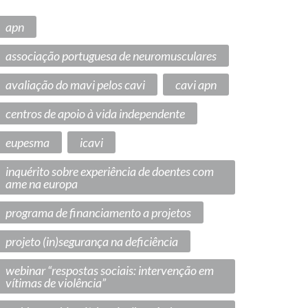
apn
associação portuguesa de neuromusculares
avaliação do mavi pelos cavi
cavi apn
centros de apoio à vida independente
eupesma
icavi
inquérito sobre experiência de doentes com
ame na europa
programa de financiamento a projetos
projeto (in)segurança na deficiência
webinar “respostas sociais: intervenção em
vítimas de violência”