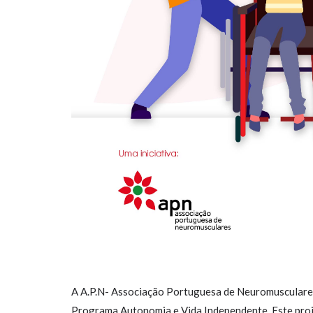
A A.P.N- Associação Portuguesa de Neuromusculare
Programa Autonomia e Vida Independente. Este pro