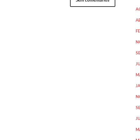
A
A
F
N
S
J
M
J
N
S
J
M