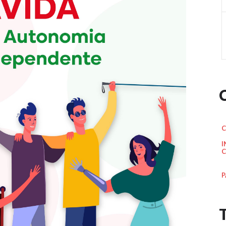
C
I
C
P