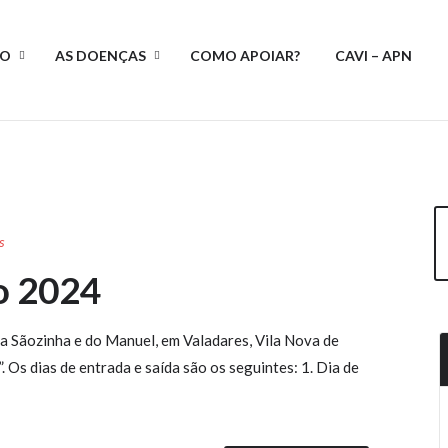
ÃO
AS DOENÇAS
COMO APOIAR?
CAVI – APN
s
o 2024
da Sãozinha e do Manuel, em Valadares, Vila Nova de
 Os dias de entrada e saída são os seguintes: 1. Dia de