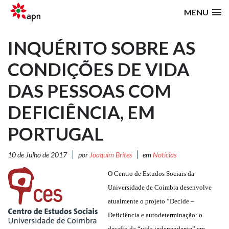
MENU
INQUÉRITO SOBRE AS
CONDIÇÕES DE VIDA
DAS PESSOAS COM
DEFICIÊNCIA, EM
PORTUGAL
10 de Julho de 2017
por
Joaquim Brites
em
Notícias
O Centro de Estudos Sociais da
Universidade de Coimbra desenvolve
atualmente o projeto “Decide –
Deficiência e autodeterminação: o
desafio da “vida independente” em