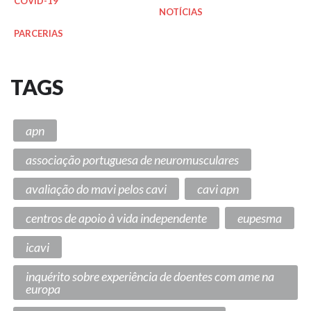
COVID-19
NOTÍCIAS
PARCERIAS
TAGS
apn
associação portuguesa de neuromusculares
avaliação do mavi pelos cavi
cavi apn
centros de apoio à vida independente
eupesma
icavi
inquérito sobre experiência de doentes com ame na
europa