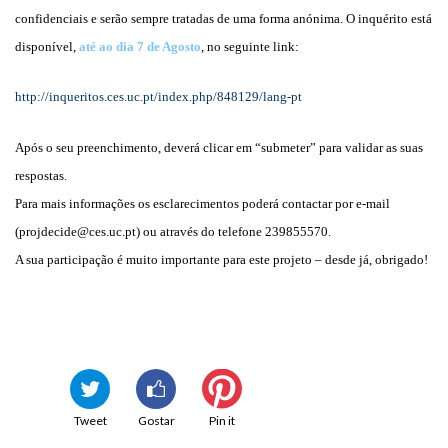
confidenciais e serão sempre tratadas de uma forma anónima. O inquérito está
disponível,
até ao dia 7 de Agosto
, no seguinte link:
http://inqueritos.ces.uc.pt/index.php/848129/lang-pt
Após o seu preenchimento, deverá clicar em “submeter” para validar as suas
respostas.
Para mais informações os esclarecimentos poderá contactar por e-mail
(
projdecide@ces.uc.pt
) ou através do telefone 239855570.
A sua participação é muito importante para este projeto – desde já, obrigado!
Tweet
Gostar
Pin it