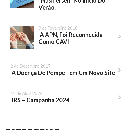
“Nusinersen” No Início Do
Verão.
9 de Fevereiro 2018
A APN, Foi Reconhecida
Como CAVI
2 de Dezembro 2017
A Doença De Pompe Tem Um Novo Site
12 de Abril 2024
IRS – Campanha 2024