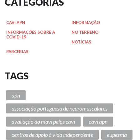
CATEGORIAS
CAVI APN
INFORMAÇÃO
INFORMAÇÕES SOBRE A
NO TERRENO
COVID-19
NOTÍCIAS
PARCERIAS
TAGS
apn
associação portuguesa de neuromusculares
avaliação do mavi pelos cavi
cavi apn
centros de apoio à vida independente
eupesma