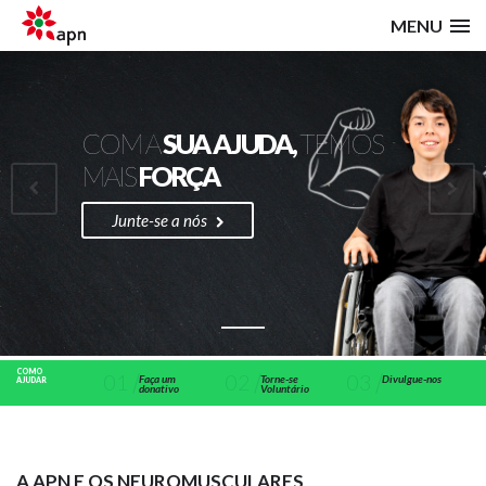
MENU
COM A
SUA
AJUDA,
TEMOS
MAIS
FORÇA
Junte-se a nós
COMO
01
02
03
Faça um
Torne-se
Divulgue-nos
AJUDAR
donativo
Voluntário
A APN E OS NEUROMUSCULARES