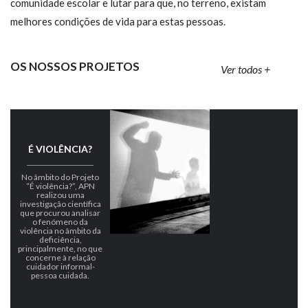
comunidade escolar e lutar para que, no terreno, existam
melhores condições de vida para estas pessoas.
OS NOSSOS PROJETOS
Ver todos +
É VIOLÊNCIA?
No âmbito do Projeto
“É violência?”, APN
realizou uma
investigação científica
que procurou analisar
o fenómeno da
violência no âmbito da
deficiência,
principalmente, no que
concerne à relação
cuidador informal-
pessoa cuidada.