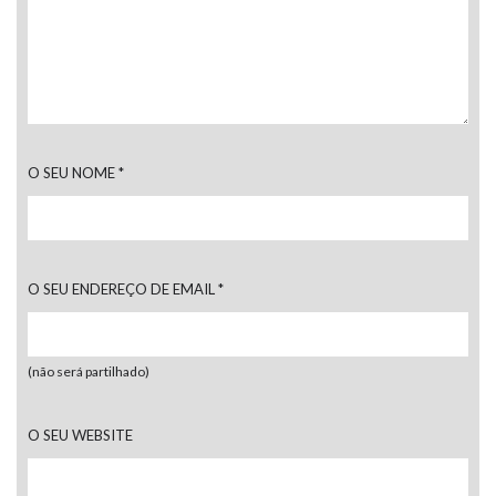
O SEU NOME
*
O SEU ENDEREÇO DE EMAIL
*
(não será partilhado)
O SEU WEBSITE