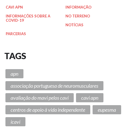
CAVI APN
INFORMAÇÃO
INFORMAÇÕES SOBRE A
NO TERRENO
COVID-19
NOTÍCIAS
PARCERIAS
TAGS
apn
associação portuguesa de neuromusculares
avaliação do mavi pelos cavi
cavi apn
centros de apoio à vida independente
eupesma
icavi