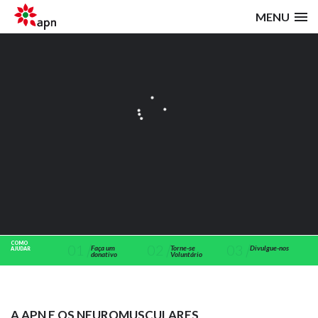
MENU
COMO
01
02
03
Faça um
Torne-se
Divulgue-nos
AJUDAR
donativo
Voluntário
A APN E OS NEUROMUSCULARES