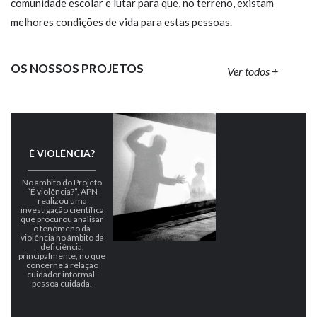
comunidade escolar e lutar para que, no terreno, existam
melhores condições de vida para estas pessoas.
OS NOSSOS PROJETOS
Ver todos +
É VIOLÊNCIA?
No âmbito do Projeto
“É violência?”, APN
realizou uma
investigação científica
que procurou analisar
o fenómeno da
violência no âmbito da
deficiência,
principalmente, no que
concerne à relação
cuidador informal-
pessoa cuidada.